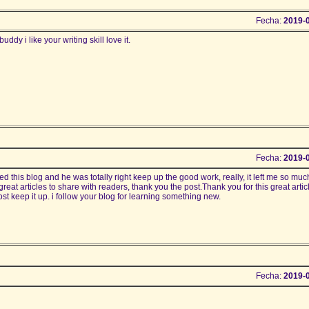
Fecha:
2019-
uddy i like your writing skill love it.
Fecha:
2019-
 this blog and he was totally right keep up the good work, really, it left me so muc
reat articles to share with readers, thank you the post.Thank you for this great artic
ost keep it up. i follow your blog for learning something new.
Fecha:
2019-