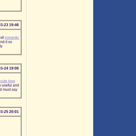
03-23 19:46
ost!
romantic
und it so
ly
03-24 19:06
!
cute love
so useful and
nd must say
03-25 20:01