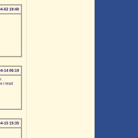
04-02 19:40
04-14 06:19
h
le i read
04-15 15:35