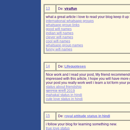
13
De:
viralfun
what a great article i love to read your blog keep it up b
international whatsapp groups
whatsapp group links
good wifi names
indian wifi names
clever wifi names
cool wifi names
whatsapp group names
funny wifi names
14
De:
Lifequoteses
Nice work and I read your post, My friend recommended
impressed with this article, I hope you will have more g
your post you really work well i learn a lot form your p
status about friendship
खतरनाक शायरी 2019
mahakal status in hindi
cute love status in hindi
15
De:
royal attitude status in hindi
i follow your blog for learning something new.
true love status