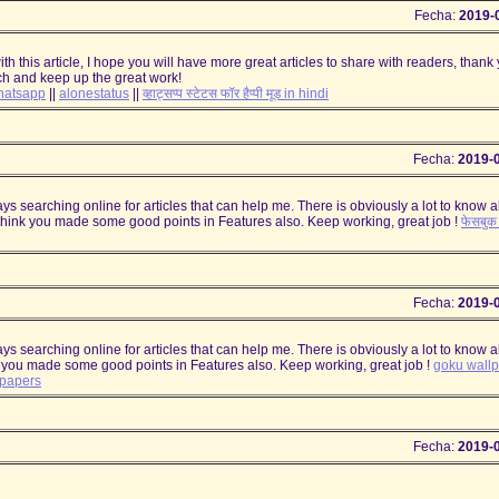
Fecha:
2019-
ith this article, I hope you will have more great articles to share with readers, thank
ch and keep up the great work!
whatsapp
||
alonestatus
||
व्हाट्सप्प स्टेटस फॉर हैप्पी मूड in hindi
Fecha:
2019-
ways searching online for articles that can help me. There is obviously a lot to know 
I think you made some good points in Features also. Keep working, great job !
फेसबुक 
Fecha:
2019-
ways searching online for articles that can help me. There is obviously a lot to know 
ink you made some good points in Features also. Keep working, great job !
goku wall
lpapers
Fecha:
2019-