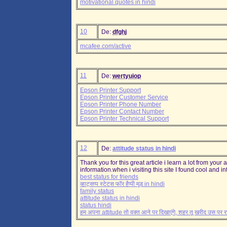
motivational quotes in hindi
10
De:
dfghj
mcafee.com/active
11
De:
wertyuiop
Epson Printer Support
Epson Printer Customer Service
Epson Printer Phone Number
Epson Printer Contact Number
Epson Printer Technical Support
12
De:
attitude status in hindi
Thank you for this great article i learn a lot from your 
information.when i visiting this site I found cool and 
best status for friends
व्हाट्सप्प स्टेटस फॉर हैप्पी मूड in hindi
family status
attitude status in hindi
status hindi
हम अपना attitude तो वक्त आने पर दिखाएंगे, शहर तू खरीद उस पर र