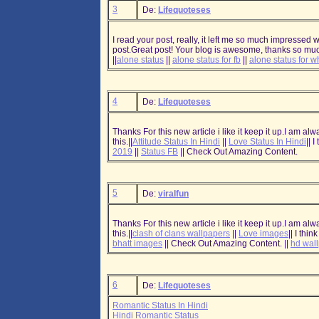
3
De:
Lifequoteses
I read your post, really, it left me so much impressed w
post.Great post! Your blog is awesome, thanks so mu
||
alone status
||
alone status for fb
||
alone status for 
4
De:
Lifequoteses
Thanks For this new article i like it keep it up.I am al
this.||
Attitude Status In Hindi
||
Love Status In Hindi
|| 
2019
||
Status FB
|| Check Out Amazing Content.
5
De:
viralfun
Thanks For this new article i like it keep it up.I am al
this.||
clash of clans wallpapers
||
Love images
|| I th
bhatt images
|| Check Out Amazing Content. ||
hd wal
6
De:
Lifequoteses
Romantic Status In Hindi
Hindi Romantic Status