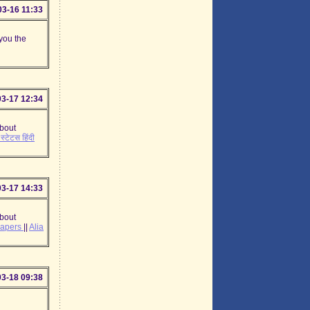
03-16 11:33
 you the
03-17 12:34
about
स्टेटस हिंदी
03-17 14:33
about
papers
||
Alia
03-18 09:38