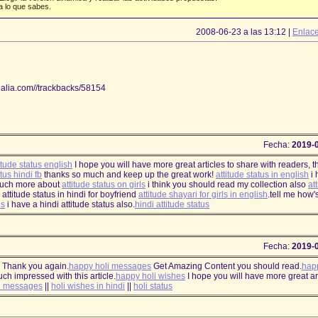
a lo que sabes.
2008-06-23 a las 13:12 |
Enlac
ogalia.com//trackbacks/58154
Fecha:
2019-
itude status english
I hope you will have more great articles to share with readers, 
tus hindi fb
thanks so much and keep up the great work!
attitude status in english
i 
uch more about
attitude status on girls
i think you should read my collection also
at
attitude status in hindi for boyfriend
attitude shayari for girls in english
.tell me how'
us
i have a hindi attitude status also.
hindi attitude status
Fecha:
2019-
og. Thank you again.
happy holi messages
Get Amazing Content you should read.
happ
much impressed with this article.
happy holi wishes
I hope you will have more great art
i messages
||
holi wishes in hindi
||
holi status