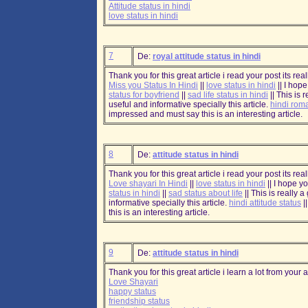
Attitude status in hindi
love status in hindi
7
De:
royal attitude status in hindi
Thank you for this great article i read your post its rea
Miss you Status In Hindi
||
love status in hindi
|| I hop
status for boyfriend
||
sad life status in hindi
|| This is 
useful and informative specially this article.
hindi roma
impressed and must say this is an interesting article.
8
De:
attitude status in hindi
Thank you for this great article i read your post its rea
Love shayari In Hindi
||
love status in hindi
|| I hope y
status in hindi
||
sad status about life
|| This is really a
informative specially this article.
hindi attitude status
|
this is an interesting article.
9
De:
attitude status in hindi
Thank you for this great article i learn a lot from your a
Love Shayari
happy status
friendship status