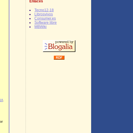
Enlaces
Tecno12-18
Librosvivos
Consumer.es
Software libre
MBWiki
18
.
gar