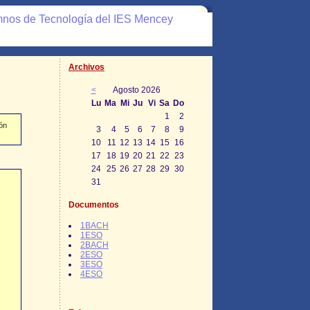
mnos de Tecnología del IES Mencey
Archivos
<
Agosto 2026
Lu
Ma
Mi
Ju
Vi
Sa
Do
1
2
ón
3
4
5
6
7
8
9
10
11
12
13
14
15
16
17
18
19
20
21
22
23
24
25
26
27
28
29
30
31
Documentos
1BACH
1ESO
2BACH
2ESO
3ESO
4ESO