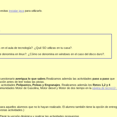
cesitas
instalar java
para utilizarlo.
s
 en el aula de tecnología?. ¿Qué SO utilizas en tu casa?.
se denomina en linux?. ¿Cómo se denomina en windows en el caso del disco duro?.
cuestionario
averigua lo que sabes
.Realizamos además las actividades
paso a paso
que
ción antes de leer todas las pistas.
e actividades
Polipastos, Poleas y Engranajes
. Realizamos además los
Retos 1,2 y 4
miniunidades Motor de Gasolina, Motor diesel y Motor de dos tiempo en la
página de tecno12-
ara aquellos alumnos que no lo hayan realizado. El alumno también tiene la opción de entre
 estas actividades.)
egir la versión dinámica y realizar las actividades propuestas.