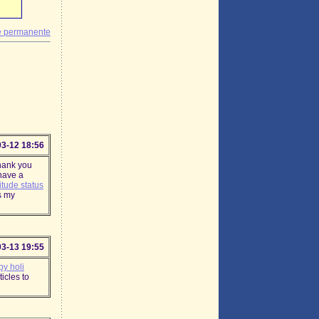
e permanente
03-12 18:56
thank you
have a
titude status
s my
03-13 19:55
y holi
icles to