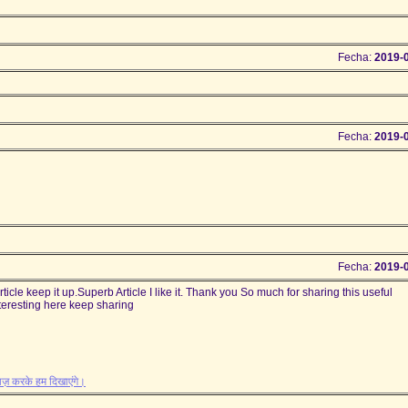
Fecha:
2019-
Fecha:
2019-
Fecha:
2019-
article keep it up.Superb Article I like it. Thank you So much for sharing this useful
interesting here keep sharing
ाज़ करके हम दिखाएंगे।