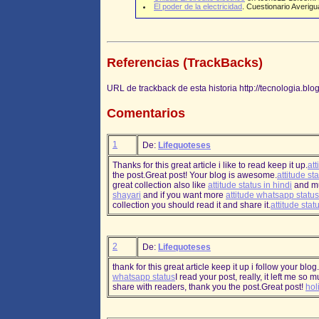
El poder de la electricidad
. Cuestionario Averigu
Referencias (TrackBacks)
URL de trackback de esta historia http://tecnologia.bl
Comentarios
1
De:
Lifequoteses
Thanks for this great article i like to read keep it up.
att
the post.Great post! Your blog is awesome.
attitude sta
great collection also like
attitude status in hindi
and m
shayari
and if you want more
attitude whatsapp status
collection you should read it and share it.
attitude stat
2
De:
Lifequoteses
thank for this great article keep it up i follow your bl
whatsapp status
I read your post, really, it left me so 
share with readers, thank you the post.Great post!
hol