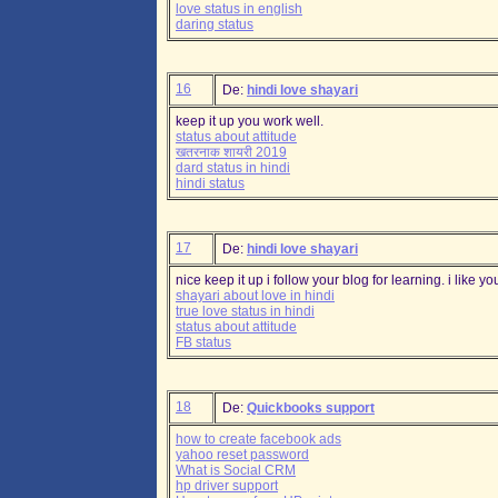
love status in english
daring status
16
De:
hindi love shayari
keep it up you work well.
status about attitude
खतरनाक शायरी 2019
dard status in hindi
hindi status
17
De:
hindi love shayari
nice keep it up i follow your blog for learning. i like y
shayari about love in hindi
true love status in hindi
status about attitude
FB status
18
De:
Quickbooks support
how to create facebook ads
yahoo reset password
What is Social CRM
hp driver support