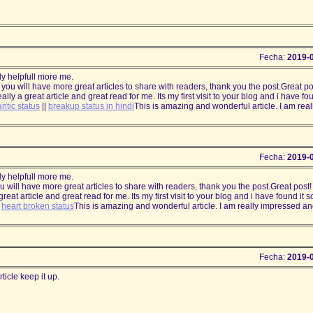
Fecha:
2019-
lly helpfull more me.
e you will have more great articles to share with readers, thank you the post.Great p
really a great article and great read for me. Its my first visit to your blog and i have fo
ntic status
||
breakup status in hindi
This is amazing and wonderful article. I am real
Fecha:
2019-
lly helpfull more me.
ou will have more great articles to share with readers, thank you the post.Great post
 great article and great read for me. Its my first visit to your blog and i have found it 
|
heart broken status
This is amazing and wonderful article. I am really impressed a
Fecha:
2019-
rticle keep it up.