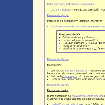
Soluciones a las actividades de acotación
Uso del calibrador
mediante una animación. Ne
Examen de ejemplo
Periféricos del ordenador y Sistemas Operativos
Actividades y test de componentes y periférico
Preguntas de SO
Define hardware y software.
Define Sistema Operativo (S.O.)
S.O. más utilizados. ¿Qué SO utilizas
¿Qué es un directorio?
¿Qué es el directorio raiz?. ¿Cómo 
Examen de ejemplo
Mecanismos
Leemos los
apuntes interactivos
.Y hacemos el 
hacemos en el cuaderno, intentando dar con la solu
En la web
engranatges
realizamos los grupos d
Realizar en el cuaderno las actividades de las 
Examen de ejemplo
Electricidad básica
(como sustitución del
proyecto de coche eléctrico
p
el proyecto de coche eléctrico en lugar de estudiar
Unidad El circuito eléctrico
en tecno12-18.com. El