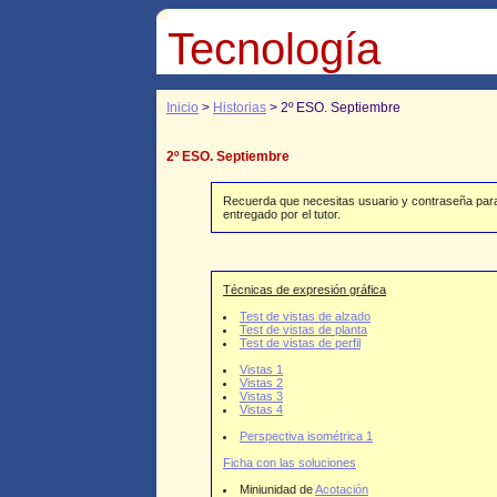
Tecnología
Inicio
>
Historias
> 2º ESO. Septiembre
2º ESO. Septiembre
Recuerda que necesitas usuario y contraseña para 
entregado por el tutor.
Técnicas de expresión gráfica
Test de vistas de alzado
Test de vistas de planta
Test de vistas de perfil
Vistas 1
Vistas 2
Vistas 3
Vistas 4
Perspectiva isométrica 1
Ficha con las soluciones
Miniunidad de
Acotación